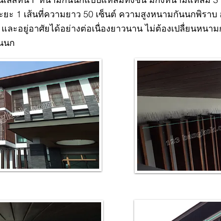
 เส้นที่ความยาว 50 เซ็นต์ ความสูงหนามกันนกพิราบ อยู่ท
ละอยู่อาศัยได้อย่างต่อเนื่องยาวนาน ไม่ต้องเปลื่ยนหนาม
ันนก