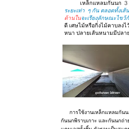
เหล็กแหลมกันนก 3 
ระยะเท่า ๆ กัน ตลอดทั้งเ
ด้านใน
จะเรียงลักษณะไขว้ก
ดี เศษไม้หรือกิ่่งไม้คาบล
หนา ปลายเส้นหนามมีปลายแ
การใช้งานเหล็กแหลมกันนก 
กันนกพิราบเกาะ และกันนกถ่าย
แตนเลสทั้งชิ้น ตัวฐานเป็นสแ