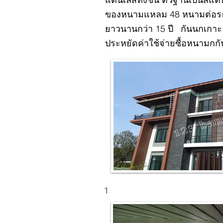
ของหนามแหลม 48 หนามต่อระยะ 1
ยาวนานกว่า 15 ปี กันนกเกาะ แ
ประหยัดค่าใช้จ่ายซื้อหนามกก
1